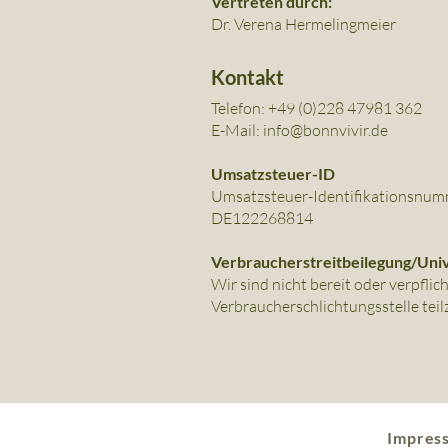
Vertreten durch:
Dr. Verena Hermelingmeier
Kontakt
Telefon: +49 (0)228 47981 362
E-Mail: info@bonnvivir.de
Umsatzsteuer-ID
Umsatzsteuer-Identifikationsnum
DE122268814
Verbraucher­streit­beilegung/Unive
Wir sind nicht bereit oder verpflic
Verbraucherschlichtungsstelle tei
Impres